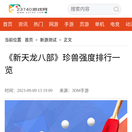
首页
资讯
热门
网游
手游
页游
单机
电竞
动
当前位置:
首页
>
新游测试
>
正文
《新天龙八部》珍兽强度排行一
览
时间：2023-09-09 13:19:09
来源：3DM手游